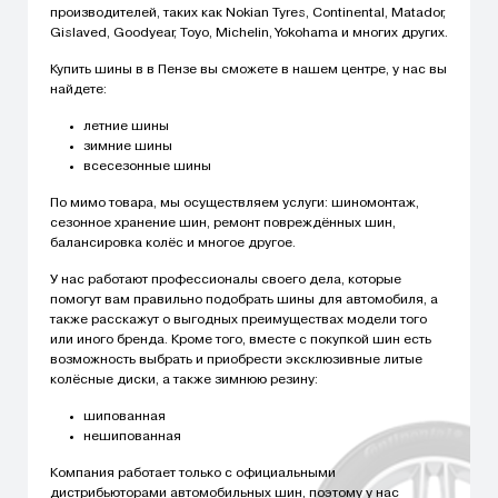
производителей, таких как Nokian Tyres, Continental, Matador,
Gislaved, Goodyear, Toyo, Michelin, Yokohama и многих других.
Купить шины в в Пензе вы сможете в нашем центре, у нас вы
найдете:
летние шины
зимние шины
всесезонные шины
По мимо товара, мы осуществляем услуги: шиномонтаж,
сезонное хранение шин, ремонт повреждённых шин,
балансировка колёс и многое другое.
У нас работают профессионалы своего дела, которые
помогут вам правильно подобрать шины для автомобиля, а
также расскажут о выгодных преимуществах модели того
или иного бренда. Кроме того, вместе с покупкой шин есть
возможность выбрать и приобрести эксклюзивные литые
колёсные диски, а также зимнюю резину:
шипованная
нешипованная
Компания работает только с официальными
дистрибьюторами автомобильных шин, поэтому у нас