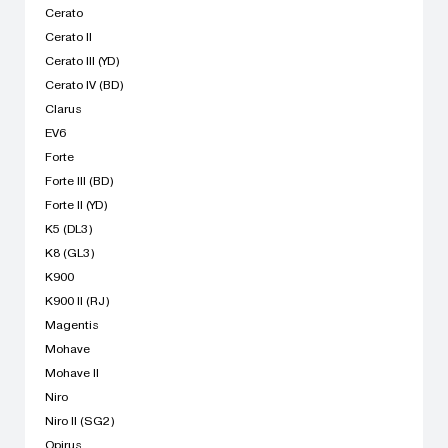
Cerato
Cerato II
Cerato III (YD)
Cerato IV (BD)
Clarus
EV6
Forte
Forte III (BD)
Forte II (YD)
K5 (DL3)
K8 (GL3)
K900
K900 II (RJ)
Magentis
Mohave
Mohave II
Niro
Niro II (SG2)
Opirus