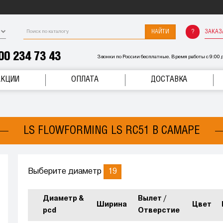
НАЙТИ
ЗАКАЗ
00 234 73 43
Звонки по России бесплатные. Время работы с 9:00 д
АКЦИИ
ОПЛАТА
ДОСТАВКА
LS FLOWFORMING LS RC51 В САМАРЕ
19
Выберите диаметр
Диаметр &
Вылет /
Ширина
Цвет
pcd
Отверстие