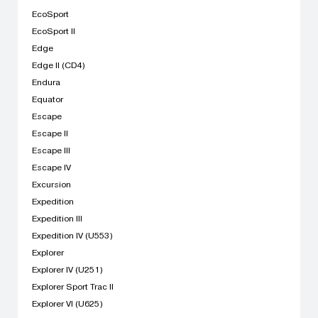
EcoSport
EcoSport II
Edge
Edge II (CD4)
Endura
Equator
Escape
Escape II
Escape III
Escape IV
Excursion
Expedition
Expedition III
Expedition IV (U553)
Explorer
Explorer IV (U251)
Explorer Sport Trac II
Explorer VI (U625)