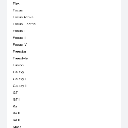
Flex
Focus
Focus Active
Focus Electric
Focus II
Focus III
Focus IV
Freestar
Freestyle
Fusion
Galaxy
Galaxy II
Galaxy III
GT
GT II
Ka
Ka II
Ka III
Kuga