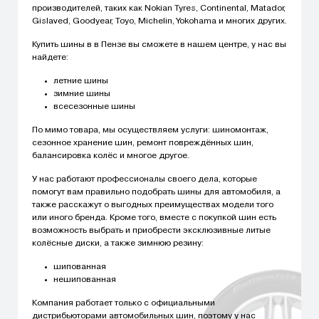
производителей, таких как Nokian Tyres, Continental, Matador,
Gislaved, Goodyear, Toyo, Michelin, Yokohama и многих других.
Купить шины в в Пензе вы сможете в нашем центре, у нас вы
найдете:
летние шины
зимние шины
всесезонные шины
По мимо товара, мы осуществляем услуги: шиномонтаж,
сезонное хранение шин, ремонт повреждённых шин,
балансировка колёс и многое другое.
У нас работают профессионалы своего дела, которые
помогут вам правильно подобрать шины для автомобиля, а
также расскажут о выгодных преимуществах модели того
или иного бренда. Кроме того, вместе с покупкой шин есть
возможность выбрать и приобрести эксклюзивные литые
колёсные диски, а также зимнюю резину:
шипованная
нешипованная
Компания работает только с официальными
дистрибьюторами автомобильных шин, поэтому у нас