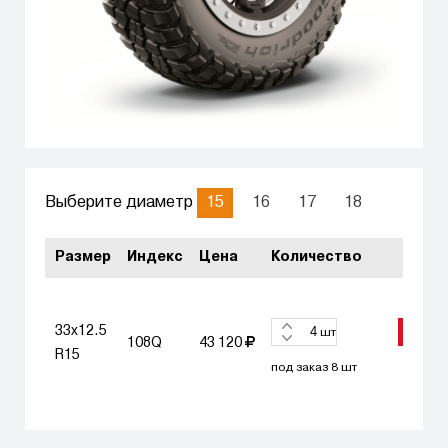
15
16
17
18
Выберите диаметр
Размер
Индекс
Цена
Количество
33x12.5
ЗАКА
шт
108Q
43 120
R15
под заказ 8 шт