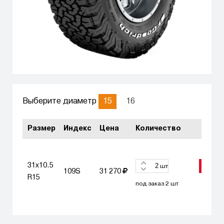
15
16
Выберите диаметр
Размер
Индекс
Цена
Количество
31x10.5
ЗАКА
шт
109S
31 270
R15
под заказ 2 шт