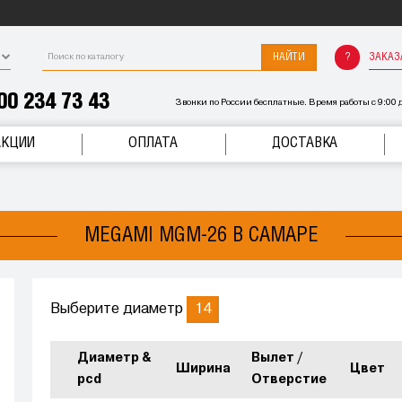
НАЙТИ
ЗАКАЗ
00 234 73 43
Звонки по России бесплатные. Время работы с 9:00 д
АКЦИИ
ОПЛАТА
ДОСТАВКА
MEGAMI MGM-26 В САМАРЕ
14
Выберите диаметр
Диаметр &
Вылет /
Ширина
Цвет
pcd
Отверстие