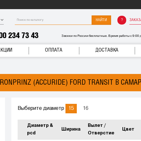
НАЙТИ
ЗАКАЗ
00 234 73 43
Звонки по России бесплатные. Время работы с 9:00 д
АКЦИИ
ОПЛАТА
ДОСТАВКА
RONPRINZ (ACCURIDE) FORD TRANSIT В САМА
15
16
Выберите диаметр
Диаметр &
Вылет /
Ширина
Цвет
pcd
Отверстие